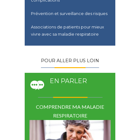
complications
Prévention et surveillance des risques
Associations de patients pour mieux
vivre avec sa maladie respiratoire
POUR ALLER PLUS LOIN
EN PARLER
 MALADIE
COMPRENDRE MA MALADIE
COMPREN
IRE
RESPIRATOIRE
RE