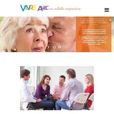
ON NE CHOISIT PAS D'AVOIR
UNE MALADIE RESPIRATOIRE,
MAIS ON CHOISIT DE VIVRE AVEC
Le pneumologue a mis un nom sur
votre maladie respiratoire : Asthme,
BPCO ou insuffisance respiratoire.
Le diagnostic posé amène souvent son
lot d’interrogations : pourquoi moi ?
que puis-je faire pour aller mieux ?
vers qui me tourner pour trouver de
l’aide et du soutien ?