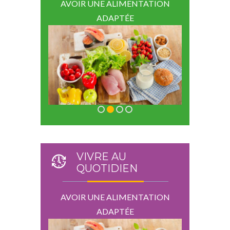
ENTATION
AVOIR UNE ALIMENTATION
AVOIR U
E
ADAPTÉE
VIVRE AU
QUOTIDIEN
ENTATION
AVOIR UNE ALIMENTATION
AVOIR U
E
ADAPTÉE