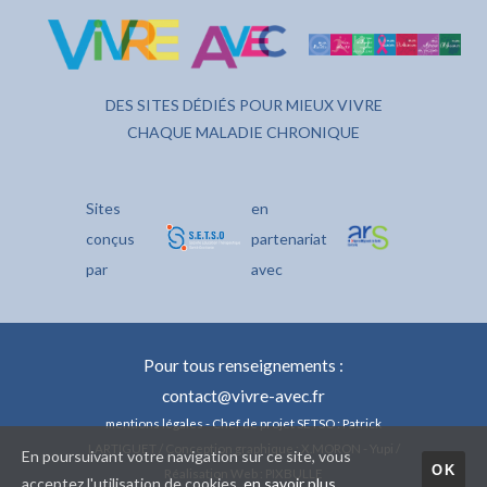
DES SITES DÉDIÉS POUR MIEUX VIVRE
CHAQUE MALADIE CHRONIQUE
Sites
en
conçus
partenariat
par
avec
Pour tous renseignements :
contact@vivre-avec.fr
mentions légales
- Chef de projet SETSO : Patrick
LARTIGUET / Conception graphique : X.MORON - Yupi /
En poursuivant votre navigation sur ce site, vous
OK
Réalisation Web : PIXBULLE
acceptez l'utilisation de cookies.
en savoir plus