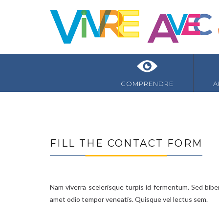
COMPRENDRE
A
FILL THE CONTACT FORM
Nam viverra scelerisque turpis id fermentum. Sed bib
amet odio tempor veneatis. Quisque vel lectus sem.