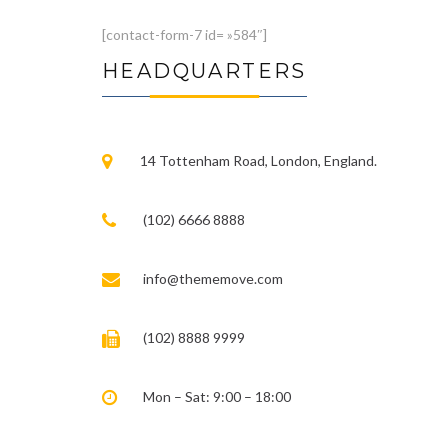
[contact-form-7 id= »584″]
HEADQUARTERS
14 Tottenham Road, London, England.
(102) 6666 8888
info@thememove.com
(102) 8888 9999
Mon – Sat: 9:00 – 18:00