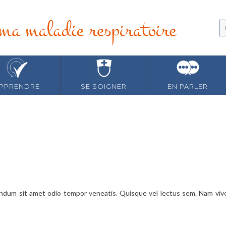
PPRENDRE
SE SOIGNER
EN PARLER
endum sit amet odio tempor veneatis. Quisque vel lectus sem. Nam vive